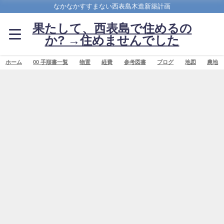
なかなかすすまない西表島木造新築計画
果たして、西表島で住めるの
か? →住めませんでした
ホーム
00 手順書一覧
物置
経費
参考図書
ブログ
地図
農地