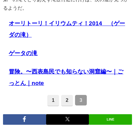
るようだ。
オーリトーリ！イリウムティ！2014 （ゲー
ダの滝）
ゲータの滝
冒険。〜西表島民でも知らない洞窟編〜｜ご
っとん｜note
1
2
3
LINE