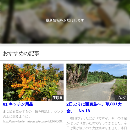
最新情報をお届けします
おすすめの記事
手順書
ブログ
61 キッチン用品
2日ぶりに西表島へ。草刈り大
会。 No.18
まな板を乾かすもの 幅を確認し、シンク
の上に乗るように。
日曜日に行ったばかりですが、今日の予定
http://www.bellemaison.jp/ep/srvlt/EPFB00...
がぽっかり空いたので行ってきました。今
日は風が強いので火は燃やせません。昨日