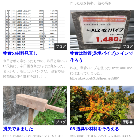
作った杭を持参。 波の高さ...
ブログ
ブログ
物置の材料見直し
物置は単管(足場パイプ)メインで
作ろう
今日は朝方寒かったものの、昨日と違いい
い天気に。今日西表島に行けば良かった。
昨夜、単管パイプを使ったDIYのYouTube
まぁいい。明日はリベンジだ。 単管や接
にはまってしまった。
続箇所に使う部材を詳しく...
https://kokopelli3.delta-a.net/586/ ...
ブログ
手順書
掛矢できました
05 道具や材料をそろえる
昨日は掛矢(かけや=木槌)づくりをしまし
建設資材、工具などのネット販売 送料も