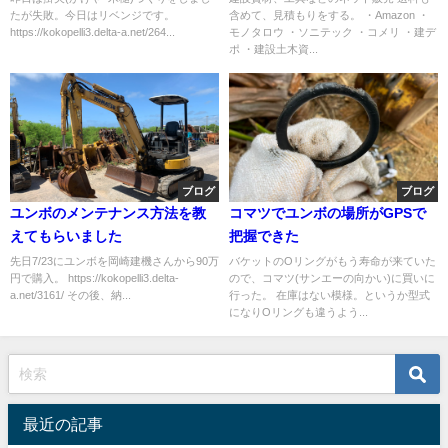
たが失敗。今日はリベンジです。
含めて、見積もりをする。 ・Amazon ・
https://kokopelli3.delta-a.net/264...
モノタロウ ・ソニテック ・コメリ ・建デ
ポ ・建設土木資...
ブログ
ブログ
ユンボのメンテナンス方法を教
コマツでユンボの場所がGPSで
えてもらいました
把握できた
先日7/23にユンボを岡崎建機さんから90万
バケットのOリングがもう寿命が来ていた
円で購入。 https://kokopelli3.delta-
ので、コマツ(サンエーの向かい)に買いに
a.net/3161/ その後、納...
行った。 在庫はない模様。というか型式
になりOリングも違うよう...
最近の記事