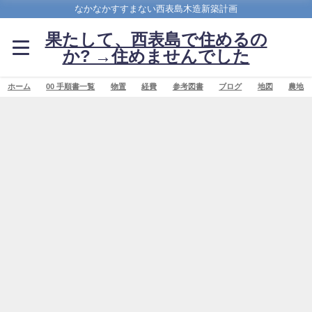
なかなかすすまない西表島木造新築計画
果たして、西表島で住めるの
か? →住めませんでした
ホーム
00 手順書一覧
物置
経費
参考図書
ブログ
地図
農地