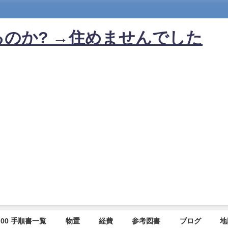
のか? →住めませんでした
00 手順書一覧
物置
経費
参考図書
ブログ
地