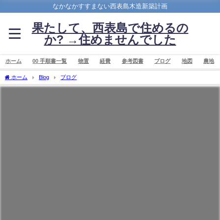
なかなかすすまない西表島木造新築計画
果たして、西表島で住めるの
か? →住めませんでした
ホーム
00 手順書一覧
物置
経費
参考図書
ブログ
地図
農地
ホーム
Blog
ブログ