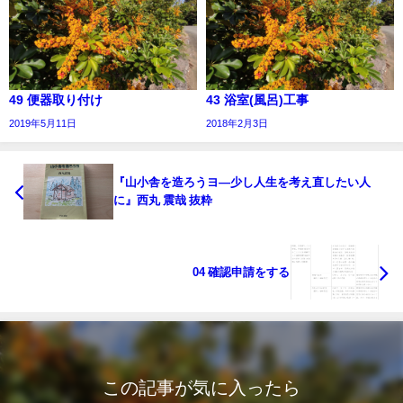
49 便器取り付け
43 浴室(風呂)工事
2019年5月11日
2018年2月3日
『山小舎を造ろうヨ―少し人生を考え直したい人
に』西丸 震哉 抜粋
04 確認申請をする
この記事が気に入ったら