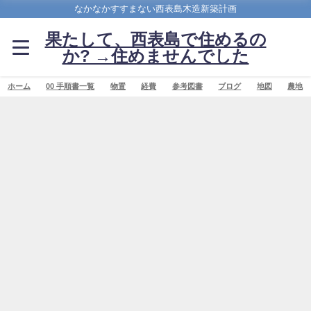
なかなかすすまない西表島木造新築計画
果たして、西表島で住めるの
か? →住めませんでした
ホーム
00 手順書一覧
物置
経費
参考図書
ブログ
地図
農地