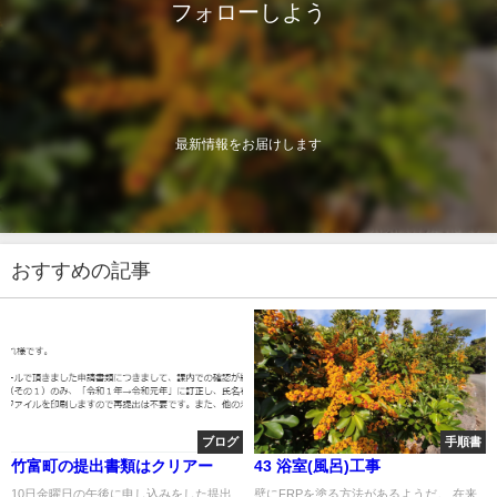
フォローしよう
最新情報をお届けします
おすすめの記事
ブログ
手順書
竹富町の提出書類はクリアー
43 浴室(風呂)工事
10日金曜日の午後に申し込みをした提出
壁にFRPを塗る方法があるようだ。 在来