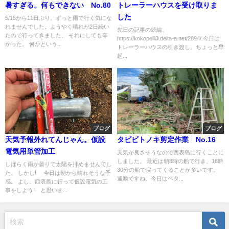
暑すぎる。何もできない No.80
トレーラーハウスを受け取りま
した
5/15から11日ぶり。ずっと雨で行く気にな
れませんでした。ようやく晴れが2日続い
先日の記事の続編。
たので行ってきました。 それにしても辛
https://kokopelli3.delta-a.net/2094/ 今日は
かった。 何かという...
トレーラーハウスの引き渡し。ちょっと早
起...
ブログ
ブログ
天気予報外れてんじゃん。仮設
タビビトノキ剪定作業 No.16
電気用単管加工
天気が良さそうなので西表島に行くことに
しました。 最近は朝8時の船で行き、16時
しばらく雨か曇りで太陽を拝めませんでし
30分の船で戻ってくることが多いです。
た。 しかし! 今日は朝から晴れそうな予
通勤ですね。今日はベタ...
感。 よし、西表島に行って仮設電気の工
事をしよう! と思いま...