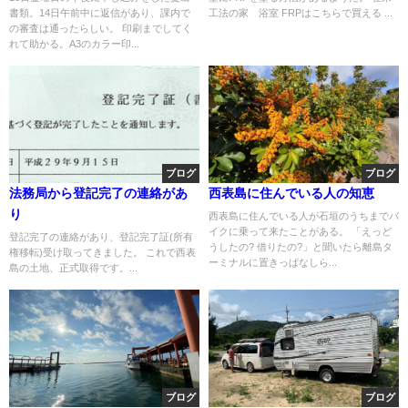
書類。14日午前中に返信があり、課内で
工法の家 浴室 FRPはこちらで買える ...
の審査は通ったらしい。 印刷までしてく
れて助かる。A3のカラー印...
ブログ
ブログ
法務局から登記完了の連絡があ
西表島に住んでいる人の知恵
り
西表島に住んでいる人が石垣のうちまでバ
イクに乗って来たことがある。 「えっど
登記完了の連絡があり、登記完了証(所有
うしたの? 借りたの?」と聞いたら離島タ
権移転)受け取ってきました。 これで西表
ーミナルに置きっぱなしら...
島の土地、正式取得です。...
ブログ
ブログ