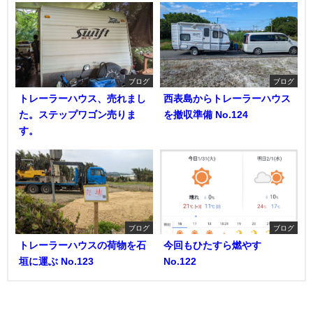
ブログ
ブログ
トレーラーハウス、売れまし
西表島からトレーラーハウス
た。ステップワゴン売りま
を撤収準備 No.124
す。
ブログ
ブログ
トレーラーハウスの荷物を石
今回もひたすら燃やす
垣に運ぶ No.123
No.122