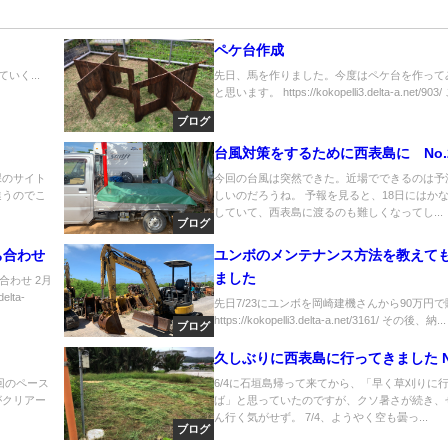
ペケ台作成
いく...
先日、馬を作りました。今度はペケ台を作って
と思います。 https://kokopelli3.delta-a.net/903/
ブログ
台風対策をするために西表島に No.
課のサイト
今回の台風は突然できた。近場でできるのは予
違うのでこ
しいのだろうね。 予報を見ると、18日にはか
していて、西表島に渡るのも難しくなってし...
ブログ
ち合わせ
ユンボのメンテナンス方法を教えて
ました
わせ 2月
lta-
先日7/23にユンボを岡崎建機さんから90万円
https://kokopelli3.delta-a.net/3161/ その後、納...
ブログ
久しぶりに西表島に行ってきました N
回のペース
6/4に石垣島帰って来てから、「早く草刈りに
がクリアー
ば」と思っていたのですが、クソ暑さが続き、
.
ん行く気がせず。 7/4、ようやく空も曇っ...
ブログ