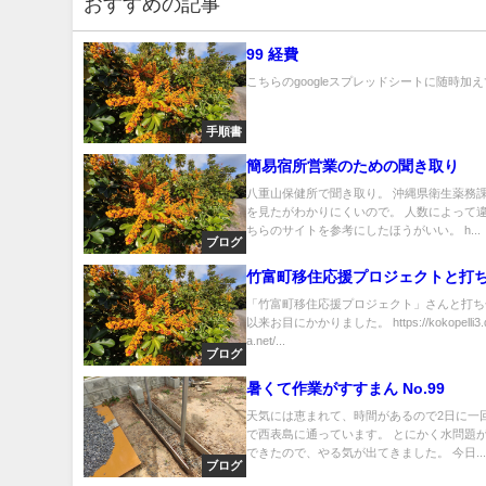
おすすめの記事
99 経費
こちらのgoogleスプレッドシートに随時加えて
手順書
簡易宿所営業のための聞き取り
八重山保健所で聞き取り。 沖縄県衛生薬務
を見たがわかりにくいので。 人数によって
ちらのサイトを参考にしたほうがいい。 h...
ブログ
竹富町移住応援プロジェクトと打
「竹富町移住応援プロジェクト」さんと打ち合
以来お目にかかりました。 https://kokopelli3.de
a.net/...
ブログ
暑くて作業がすすまん No.99
天気には恵まれて、時間があるので2日に一
で西表島に通っています。 とにかく水問題
できたので、やる気が出てきました。 今日..
ブログ