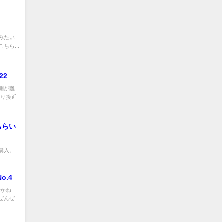
みたい
 こちら...
22
測が難
なり接近
もらい
で購入。
o.4
行かね
ぜんぜ