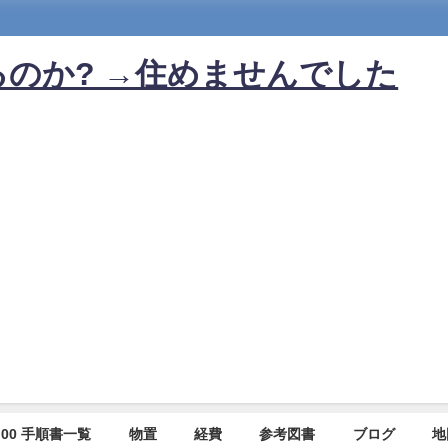
のか? →住めませんでした
00 手順書一覧
物置
経費
参考図書
ブログ
地