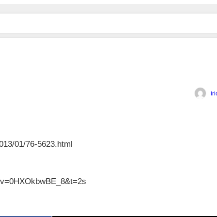
ir
/2013/01/76-5623.html
ch?v=0HXOkbwBE_8&t=2s