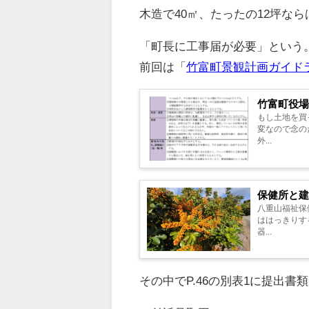
木造で40㎡、たったの12坪な
「町長に工事届が必要」という
前回は「
竹富町景観計画ガイド
竹富町役
もし土地を買
変なので念の
外...
保健所と
八重山福祉保
ははっきりす
器...
その中でP.46の別表1に提出書