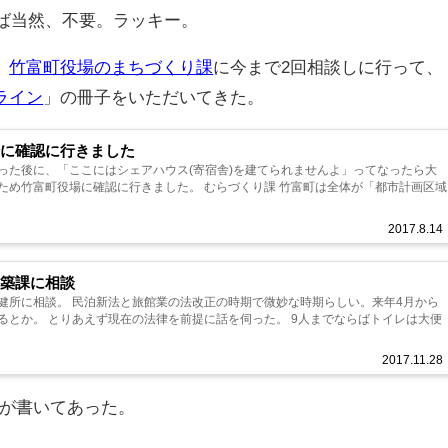
らば当然、不要。ラッキー。
。
竹富町役場のまちづくり課
に今まで2回相談しに行って、
ライン
」の冊子をいただいてきた。
場に確認に行きました
った後に、「ここにはシェアハウス(寄宿舎)を建てられませんよ」ってなったら大
ため竹富町役場に確認に行きました。 むらづくり課 竹富町は全体が「都市計画区域
2017.8.14
建築課に相談
健所に相談。 民泊新法と旅館業の法改正の時期で微妙な時期らしい。来年4月から
るとか。 とりあえず現在の法律を前提に話を伺った。 9人までならばトイレは大便
2017.11.28
類が書いてあった。