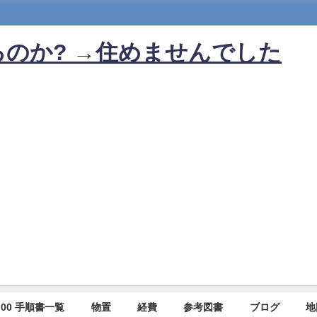
のか? →住めませんでした
00 手順書一覧
物置
経費
参考図書
ブログ
地