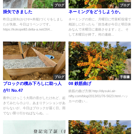
ブログ
ブログ
掛矢できました
ネーミングをどうしようか。
昨日は掛矢(かけや=木槌)づくりをしまし
ネーミングの前に、月曜日に竹富町役場で
たが失敗。今日はリベンジです。
相談しに行ったら「担当者が今日と明日休
https://kokopelli3.delta-a.net/264...
みなんで水曜日に連絡させます」と。 そ
して木曜日が終了。何の連絡...
ブログ
手順書
ブロックの積み下ろしに助っ人
08 鉄筋曲げ
が!! No.47
鉄筋の曲げ方例 http://diysuki.air-
nifty.com/blog/2013/01/76-5623.html ハッ
夜中にけっこう大雨の音がしたけれど、起
カーの使い...
きてみたら小ぶり。あまりテンションがあ
がらないが、今日はブロックが届く日。雨
でない限り行かねばならぬ。...