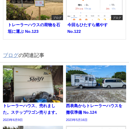
ブログ
ブログ
トレーラーハウスの荷物を石
今回もひたすら燃やす
垣に運ぶ No.123
No.122
ブログ
の関連記事
トレーラーハウス、売れまし
西表島からトレーラーハウスを
た。ステップワゴン売ります。
撤収準備 No.124
2023年6月9日
2023年5月16日