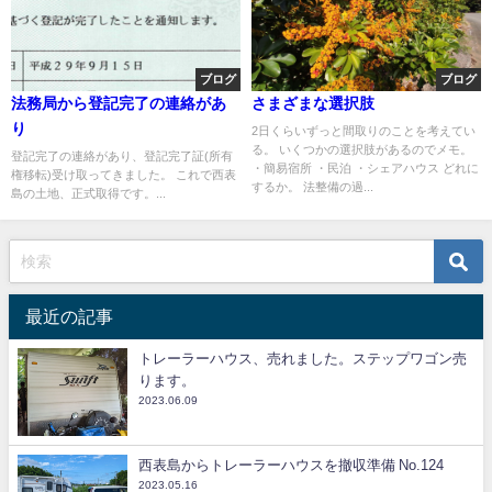
ブログ
ブログ
法務局から登記完了の連絡があ
さまざまな選択肢
り
2日くらいずっと間取りのことを考えてい
る。 いくつかの選択肢があるのでメモ。
登記完了の連絡があり、登記完了証(所有
・簡易宿所 ・民泊 ・シェアハウス どれに
権移転)受け取ってきました。 これで西表
するか。 法整備の過...
島の土地、正式取得です。...
最近の記事
トレーラーハウス、売れました。ステップワゴン売
ります。
2023.06.09
西表島からトレーラーハウスを撤収準備 No.124
2023.05.16