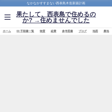
なかなかすすまない西表島木造新築計画
果たして、西表島で住めるの
か? →住めませんでした
ホーム
00 手順書一覧
物置
経費
参考図書
ブログ
地図
農地