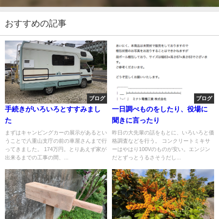
おすすめの記事
ブログ
ブログ
手続きがいろいろとすすみまし
一日調べものをしたり、役場に
た
聞きに言ったり
まずはキャンピングカーの展示があるとい
昨日の大先輩の話をもとに、いろいろと価
うことで八重山支庁の前の車屋さんまで行
格調査などを行う。 コンクリートミキサ
ってきました。 174万円。とりあえず家が
ーはやはり100Vのものが安い。エンジン
出来るまでの工事の間、...
だとずっとうるさそうだし...