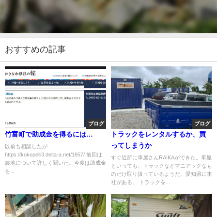
おすすめの記事
ブログ
ブログ
竹富町で助成金を得るには…
トラックをレンタルするか、買
ってしまうか
以前も相談したが…
https://kokopelli3.delta-a.net/1857/ 前回は
すぐ近所に車屋さんRAIKAができた。車屋
農地について詳しく聞いた。今度は助成金
といっても、トラックなどマニアックなも
を...
のだけ取り扱っているようだ。愛知県に本
社がある。 トラックを...