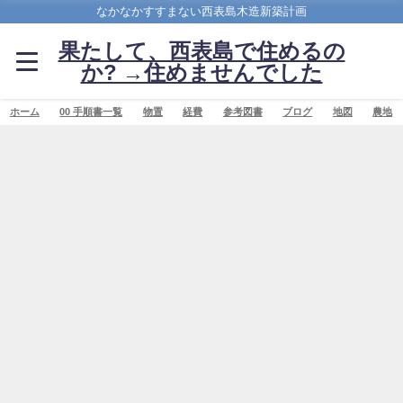
なかなかすすまない西表島木造新築計画
果たして、西表島で住めるの
か? →住めませんでした
ホーム
00 手順書一覧
物置
経費
参考図書
ブログ
地図
農地