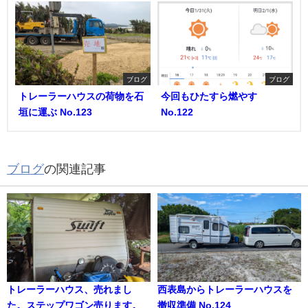
ブログ
ブログ
トレーラーハウスの荷物を石
今回もひたすら燃やす
垣に運ぶ No.123
No.122
ブログ
の関連記事
トレーラーハウス、売れまし
西表島からトレーラーハウスを
た。ステップワゴン売ります。
撤収準備 No.124