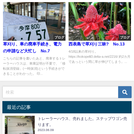
ブログ
ブログ
草刈り、車の廃車手続き、電力
西表島で草刈り三昧? No.13
の申請など大忙し No.7
4/18以来の草刈り。
https://kokopelli3.delta-a.net/2216/ 約2カ月
こちらの記事を書いたあと、廃車するトレ
であっという間に草が伸びてしまう。...
ーラーハウスは、車庫証明が不要で、「移
転抹消登録」(一時抹消)という手続きがで
きることがわかった。 印...
最近の記事
トレーラーハウス、売れました。ステップワゴン売
ります。
2023.06.09