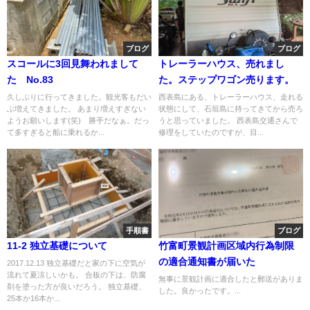
ブログ
ブログ
スコールに3回見舞われまして
トレーラーハウス、売れまし
た No.83
た。ステップワゴン売ります。
久しぶりに行ってきました。観光客もだい
西表島にある、トレーラーハウス、走れる
ぶ増えてきました。 あまり増えすぎない
状態にして、石垣島に持ってきてから売ろ
ようお願いします(笑) 勝手だなぁ。だっ
うと思っていました。 西表島交通さんで
て多すぎると船に乗れるか...
修理をしていたのですが、目...
手順書
ブログ
11-2 独立基礎について
竹富町景観計画区域内行為制限
の適合通知書が届いた
2017.12.13 独立基礎だと家の下に空気が
流れて夏涼しいかも。 合板の下は、防腐
無事に景観計画に適合したと郵送がありま
剤を塗った方が良いだろう。 独立基礎、
した。良かったです。...
25本か16本か...