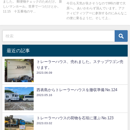
ました。 郵便物チェックのためだけ。 新
今日も天気が良さそうなので8時の便で大
しいマンホール。世界で一つだけとか。
原へ。 あいかわらず混んでいます。アク
11:15 十五番地のサ...
ティビティツアーに参加するのにみんなこ
の便に乗るようだ。そして上...
最近の記事
トレーラーハウス、売れました。ステップワゴン売
ります。
2023.06.09
西表島からトレーラーハウスを撤収準備 No.124
2023.05.16
トレーラーハウスの荷物を石垣に運ぶ No.123
2023.03.02