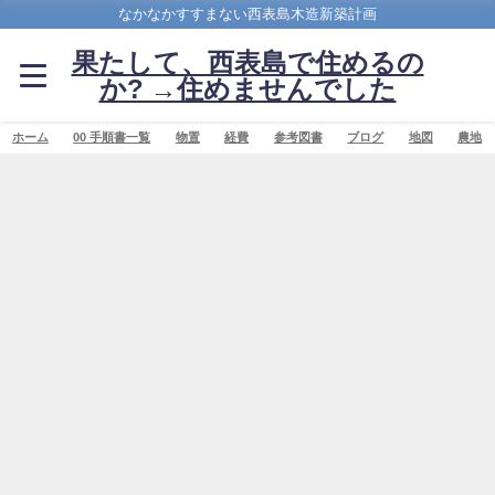
なかなかすすまない西表島木造新築計画
果たして、西表島で住めるの
か? →住めませんでした
ホーム
00 手順書一覧
物置
経費
参考図書
ブログ
地図
農地