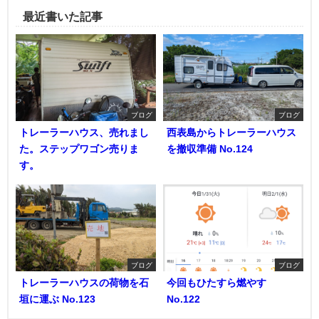
最近書いた記事
ブログ
ブログ
トレーラーハウス、売れまし
西表島からトレーラーハウス
た。ステップワゴン売りま
を撤収準備 No.124
す。
ブログ
ブログ
トレーラーハウスの荷物を石
今回もひたすら燃やす
垣に運ぶ No.123
No.122