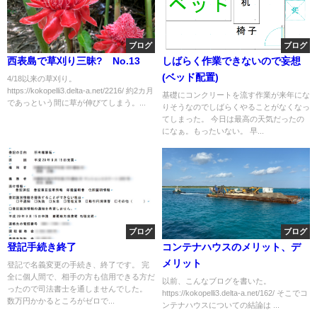
ブログ
ブログ
西表島で草刈り三昧? No.13
しばらく作業できないので妄想
(ベッド配置)
4/18以来の草刈り。
https://kokopelli3.delta-a.net/2216/ 約2カ月
基礎にコンクリートを流す作業が来年にな
であっという間に草が伸びてしまう。...
りそうなのでしばらくやることがなくなっ
てしまった。 今日は最高の天気だったの
になぁ。もったいない。 早...
ブログ
ブログ
登記手続き終了
コンテナハウスのメリット、デ
メリット
登記で名義変更の手続き、終了です。 完
全に個人間で、相手の方も信用できる方だ
以前、こんなブログを書いた。
ったので司法書士を通しませんでした。
https://kokopelli3.delta-a.net/162/ そこでコ
数万円かかるところがゼロで...
ンテナハウスについての結論は ...