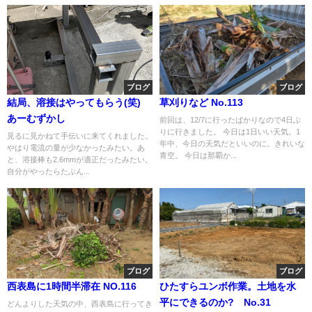
ブログ
ブログ
結局、溶接はやってもらう(笑)
草刈りなど No.113
あーむずかし
前回は、12/7に行ったばかりなので4日ぶ
りに行きました。 今日は1日いい天気。1
見るに見かねて手伝いに来てくれました。
年中、今日の天気だといいのに。きれいな
やはり電流の量が少なかったみたい。あ
青空。 今日は那覇か...
と、溶接棒も2.6mmが適正だったみたい。
自分がやったらたぶん...
ブログ
ブログ
西表島に1時間半滞在 NO.116
ひたすらユンボ作業。土地を水
平にできるのか? No.31
どんよりした天気の中、西表島に行ってき