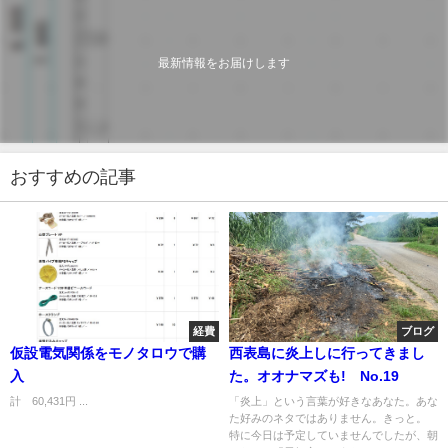
最新情報をお届けします
おすすめの記事
経費
ブログ
仮設電気関係をモノタロウで購
西表島に炎上しに行ってきまし
入
た。オオナマズも! No.19
計 60,431円 ...
「炎上」という言葉が好きなあなた。あな
た好みのネタではありません。きっと。
特に今日は予定していませんでしたが、朝