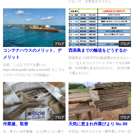
になって「天気良さそうだし...
ブログ
ブログ
コンテナハウスのメリット、デ
西表島までの輸送をどうするか
メリット
西表島まで100万円も輸送費がかかるとい
う。 なんせコンクリートブロックを2,000
以前、こんなブログを書いた。
個～3,000個も送るわけだから。 自分の車
https://kokopelli3.delta-a.net/162/ そこでコ
で運んだらど...
ンテナハウスについての結論は ...
ブログ
ブログ
作業服、取替
天気に恵まれ作業びより No.98
今、来ている作業服、もう2年くらい着て
今日は一年のうちでも一番作業しやすい日