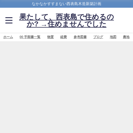
なかなかすすまない西表島木造新築計画
果たして、西表島で住めるの
か? →住めませんでした
ホーム
00 手順書一覧
物置
経費
参考図書
ブログ
地図
農地