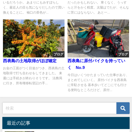
いるだろうか。 あまりにもみすぼらし
だったかもしれない。 寒くなく、うっす
く、最近人の目も気になりだしたので買い
らと汗をかく程度。太陽はでたが、そんな
換えることに。 袖口の茶色が...
に苦にはならない。 あと一...
ブログ
ブログ
西表島の土地取得がほぼ確定
西表島に原付バイクを持ってい
く No.9
お金の工面がつく目途がつき、西表島の土
地取得で打ち合わせをしてきました。 来
今日はいくつかたまっていた仕事があり、
週には手続きが終わりそうです。 法務局
まとめてしにいく。 原付バイクを西表島
に行き、所有権移転登記の手...
に常駐させる 基本歩いてどこにでも行け
る便利なところだけど、原付...
最近の記事