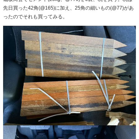
先日買った42角(@165)に加え、25角の細いもの(@77)があ
ったのでそれも買ってみる。