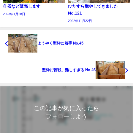
什器など販売します
ひたすら燃やしてきました
No.121
2023年1月28日
2022年11月22日
ようやく型枠に着手 No.45
型枠に苦戦。難しすぎる No.46
この記事が気に入ったら
フォローしよう