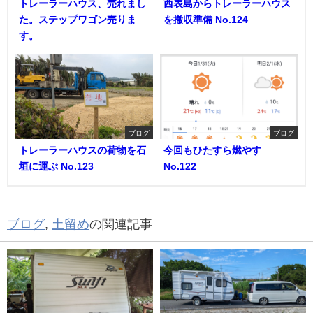
トレーラーハウス、売れまし
西表島からトレーラーハウス
た。ステップワゴン売りま
を撤収準備 No.124
す。
ブログ
ブログ
トレーラーハウスの荷物を石
今回もひたすら燃やす
垣に運ぶ No.123
No.122
ブログ
,
土留め
の関連記事