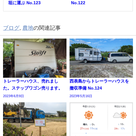
垣に運ぶ No.123
No.122
ブログ
,
農地
の関連記事
トレーラーハウス、売れまし
西表島からトレーラーハウスを
た。ステップワゴン売ります。
撤収準備 No.124
2023年6月9日
2023年5月16日