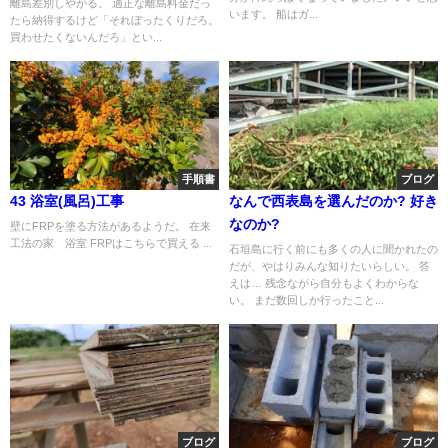
離島差別しやがる。 適正な離島料金だっ
います。 船はガ...
たら納得するけど「それぼったくりだろ。
買わせたくないんだろ」とい...
手順書
ブログ
43 浴室(風呂)工事
なんで西表島を選んだのか? 好き
なのか?
壁にFRPを塗る方法があるようだ。 在来
工法の家 浴室 FRPはこちらで買える ...
石垣島に行く前にも多くの人に聞かれたの
だが、やはりみんな知りたいらしい。 答
えは… 残念ながら自分もよくわからな
い。 まだ数回しか行ったこと...
ブログ
ブログ