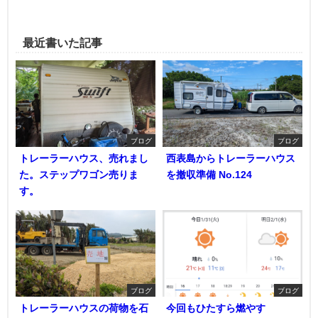
最近書いた記事
ブログ
ブログ
トレーラーハウス、売れまし
西表島からトレーラーハウス
た。ステップワゴン売りま
を撤収準備 No.124
す。
ブログ
ブログ
トレーラーハウスの荷物を石
今回もひたすら燃やす