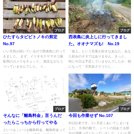
ブログ
ブログ
ひたすらタビビトノキの剪定
西表島に炎上しに行ってきまし
No.97
た。オオナマズも! No.19
いい天気が続いているので西表島に行って
「炎上」という言葉が好きなあなた。あな
きました。 まず、イリオモテヤマネコ撮
た好みのネタではありません。きっと。
影用のカメラをチェック。 残念ながらう
特に今日は予定していませんでしたが、朝
つっていませんでした。 イ...
になって「天気良さそうだし...
ブログ
ブログ
そんなに「離島料金」言うんだ
今回も作業せず No.107
ったらこっちから行ってやる
6/12以来です。1ヶ月近くあいてしまいま
した。 8:30の船で。 シートの頭あてる部
どいつもこいつも離島料金、離島料金って
分が沖縄っぽくなっていました。いいと思