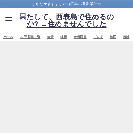
なかなかすすまない西表島木造新築計画
果たして、西表島で住めるの
か? →住めませんでした
ホーム
00 手順書一覧
物置
経費
参考図書
ブログ
地図
農地