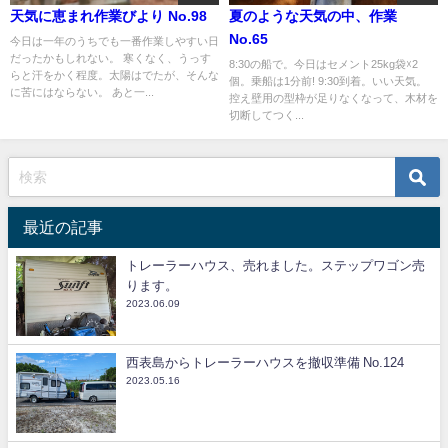
天気に恵まれ作業びより No.98
夏のような天気の中、作業
No.65
今日は一年のうちでも一番作業しやすい日
だったかもしれない。 寒くなく、うっす
8:30の船で。今日はセメント25kg袋☓2
らと汗をかく程度。太陽はでたが、そんな
個。乗船は1分前! 9:30到着。いい天気。
に苦にはならない。 あと一...
控え壁用の型枠が足りなくなって、木材を
切断してつく...
最近の記事
トレーラーハウス、売れました。ステップワゴン売
ります。
2023.06.09
西表島からトレーラーハウスを撤収準備 No.124
2023.05.16