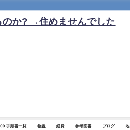
のか? →住めませんでした
00 手順書一覧
物置
経費
参考図書
ブログ
地